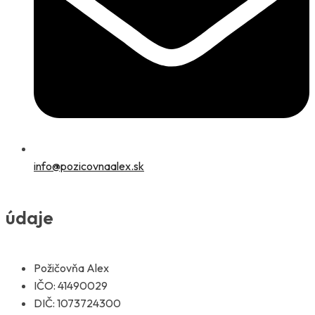
info@pozicovnaalex.sk
údaje
Požičovňa Alex
IČO: 41490029
DIČ: 1073724300