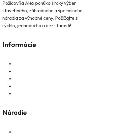
Požičovňa Alex ponúka široký výber
stavebného, záhradného a špeciálneho
náradia za výhodné ceny. Požičajte si
rýchlo, jednoducho a bez starostí!
Informácie
Domov
FAQ
Kontakt
GDPR
Sitemap
Náradie
Prívesné vozíky