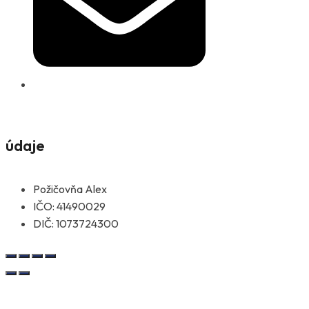
info@pozicovnaalex.sk
údaje
Požičovňa Alex
IČO: 41490029
DIČ: 1073724300