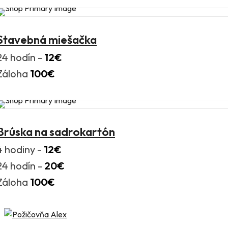
Stavebná miešačka
24 hodín -
12€
Záloha
100€
Brúska na sadrokartón
4 hodiny -
12€
24 hodín -
20€
Záloha
100€