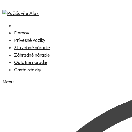
Skip
to
content
Domov
Prívesné vozíky
Stavebné náradie
Záhradné náradie
Ostatné náradie
Časté otázky
Menu