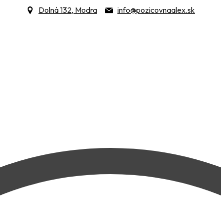
Dolná 132, Modra
info@pozicovnaalex.sk