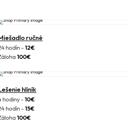
Miešadlo ručné
24 hodín -
12€
Záloha
100€
Lešenie hliník
4 hodiny -
10€
24 hodín -
15€
Záloha
100€